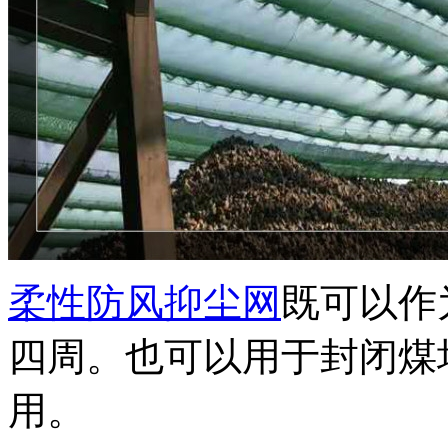
柔性防风抑尘网
既可以作
四周。也可以用于封闭煤
用。