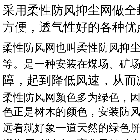
采用柔性防风抑尘网做全
方便，透气性好的各种优
柔性防风网也叫柔性防风抑
等。是一种安装在煤场、矿
障，起到降低风速，从而
柔性防风网颜色多为绿色，
色正是树木的颜色，安装防
远看就好象一道天然的绿色