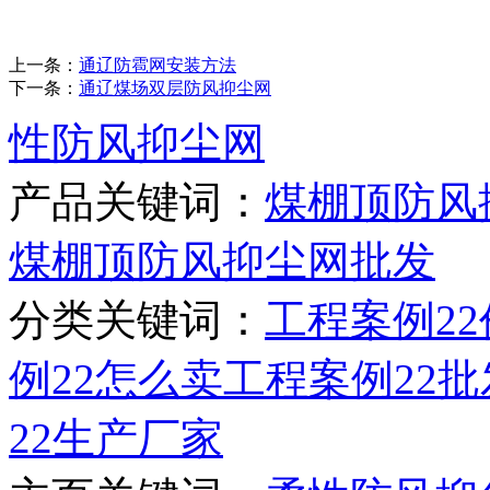
上一条：
通辽防雹网安装方法
下一条：
通辽煤场双层防风抑尘网
性防风抑尘网
产品关键词：
煤棚顶防风
煤棚顶防风抑尘网批发
分类关键词：
工程案例22
例22怎么卖
工程案例22批
22生产厂家