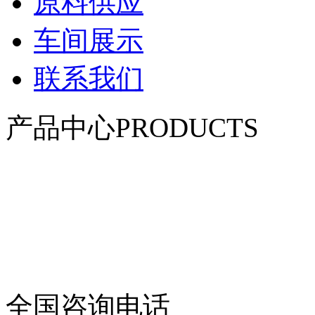
原料供应
车间展示
联系我们
产品中心
PRODUCTS
通辽柔性防风抑尘网系列
通辽聚酯纤维防风抑尘网
通辽覆盖防尘网
通辽防雹网系列
通辽防鸟网系列
通辽阻沙网及安装配件
通辽渔业用网
通辽体育用网
全国咨询电话