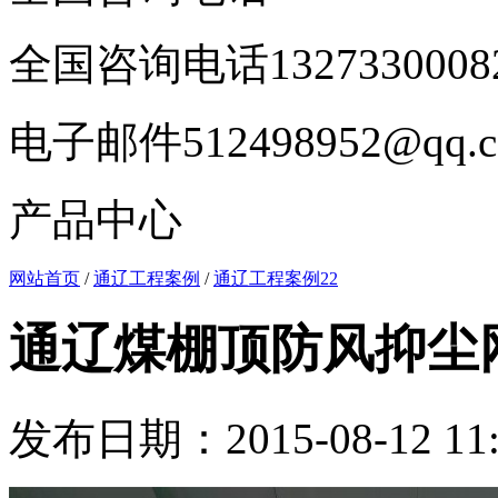
全国咨询电话
1327330008
电子邮件
512498952@qq.
产品中心
网站首页
/
通辽工程案例
/
通辽工程案例22
通辽煤棚顶防风抑尘
发布日期：2015-08-12 11: