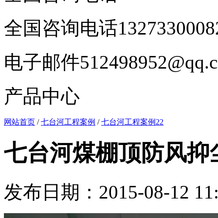
全国咨询电话
1327330008
电子邮件
512498952@qq.
产品中心
网站首页
/
七台河工程案例
/
七台河工程案例22
七台河煤棚顶防风抑
发布日期：2015-08-12 11: