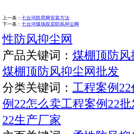
上一条：
七台河防雹网安装方法
下一条：
七台河煤场双层防风抑尘网
性防风抑尘网
产品关键词：
煤棚顶防风
煤棚顶防风抑尘网批发
分类关键词：
工程案例22
例22怎么卖
工程案例22批
22生产厂家