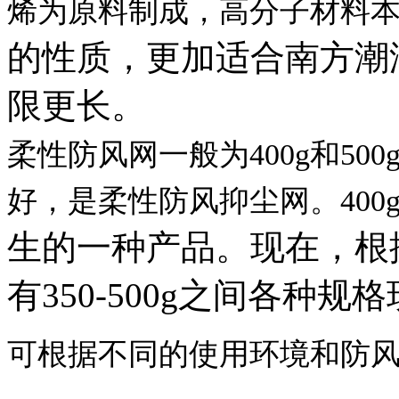
烯为原料制成，高分子材料
的性质，更加适合南方潮
限更长。
柔性防风网一般为
400g和5
好，是柔性防风抑尘网。400
生的一种产品。现在，根
有
350-500g之间各种规
可根据不同的使用环境和防