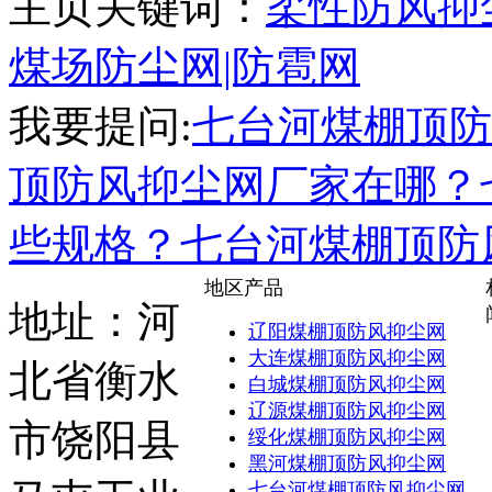
主页关键词：
柔性防风抑
煤场防尘网|防雹网
我要提问:
七台河煤棚顶防
顶防风抑尘网厂家在哪？
些规格？
七台河煤棚顶防
地区产品
地址：河
辽阳煤棚顶防风抑尘网
大连煤棚顶防风抑尘网
北省衡水
白城煤棚顶防风抑尘网
辽源煤棚顶防风抑尘网
市饶阳县
绥化煤棚顶防风抑尘网
黑河煤棚顶防风抑尘网
七台河煤棚顶防风抑尘网