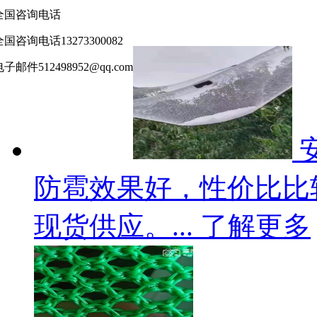
及安装配件
安
全国咨询电话
全国咨询电话
13273300082
电子邮件
512498952@qq.com
防雹效果好，性价比比
现货供应。...
了解更多