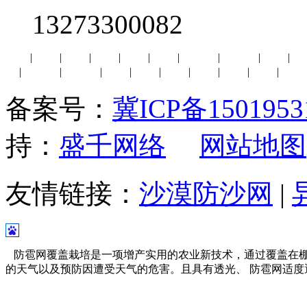
13273300082
辽阳
|
大连
|
白城
|
辽源
|
绥化
|
黑河
|
七台河
|
双鸭山
|
鹤岗
|
鸡
番
|
阿克苏
|
阿勒泰
|
安阳
|
哈密
|
黔南
|
唐山
|
拉萨
|
昆明
|
合肥
备案号：
冀ICP备1501953
持：
盛千网络
网站地图
友情链接：
沙漠防沙网
|
防雹网覆盖栽培是一项增产实用的农业新技术，通过覆盖在棚
的天气以及预防因遭受天气的危害。且具有透光、 防雹网适