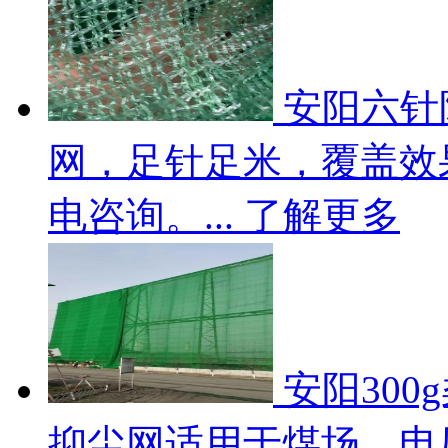
安阳六针
网，足针足米，覆盖效
电咨询。...
了解更多
安阳30
抑尘网适用于煤场、电