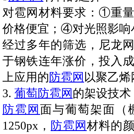
对雹网材料要求：①重
价格便宜；④对光照影响
经过多年的筛选，尼龙
于钢铁连年涨价，投入
上应用的
防雹网
以聚乙烯
3.
葡萄
防雹网
的架设技术
防雹网
面与葡萄架面（
1250px
，
防雹网
材料的