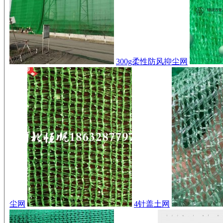
300g柔性防风抑尘网
尘网
4针盖土网