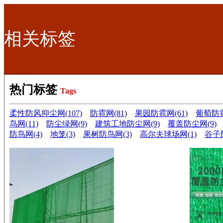
相关标签
热门标签
Tags
柔性防风抑尘网(107)
防雹网(81)
果园防雹网(61)
葡萄防雹
鸟网(11)
防尘绿网(9)
建筑工地防尘网(9)
覆盖防尘网(9)
防鸟网(4)
地笼(3)
果树防鸟网(3)
高尔夫球场网(1)
谷子防