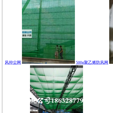
风抑尘网
500g聚乙烯防风网