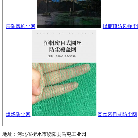
层防风抑尘网
煤棚顶防风抑尘
煤场防尘网
圆丝密目式防尘网
地址：河北省衡水市饶阳县马屯工业园