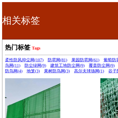
相关标签
热门标签
Tags
柔性防风抑尘网(107)
防雹网(81)
果园防雹网(61)
葡萄防雹
鸟网(11)
防尘绿网(9)
建筑工地防尘网(9)
覆盖防尘网(9)
防鸟网(4)
地笼(3)
果树防鸟网(3)
高尔夫球场网(1)
谷子防