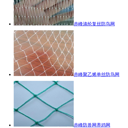
赤峰涤纶复丝防鸟网
赤峰聚乙烯单丝防鸟网
赤峰防兽网养鸡网