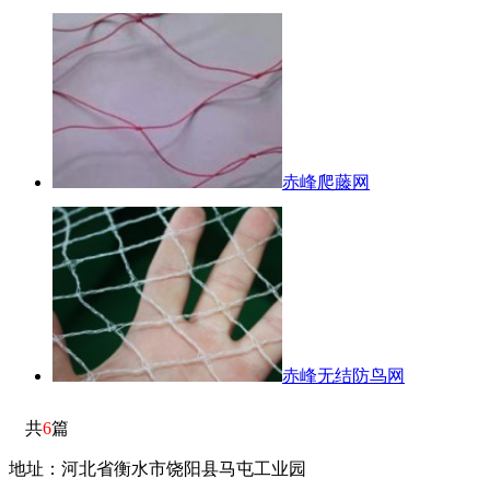
赤峰爬藤网
赤峰无结防鸟网
共
6
篇
地址：河北省衡水市饶阳县马屯工业园