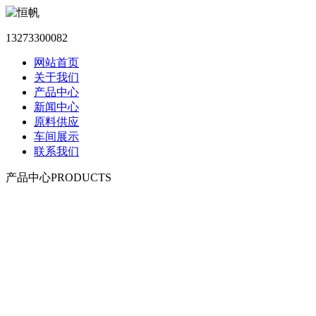
13273300082
网站首页
关于我们
产品中心
新闻中心
原料供应
车间展示
联系我们
产品中心
PRODUCTS
赤峰柔性防风抑尘网系列
赤峰聚酯纤维防风抑尘网
赤峰覆盖防尘网
赤峰防雹网系列
赤峰防鸟网系列
赤峰阻沙网及安装配件
赤峰渔业用网
赤峰体育用网